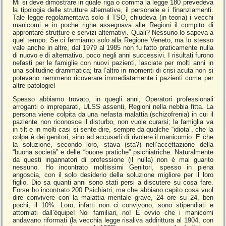
Mi si deve dimostrare in quale riga o comma la legge 180 prevedeva
la tipologia delle strutture alternative, il personale e i finanziamenti.
Tale legge regolamentava solo il TSO, chiudeva (in teoria) i vecchi
manicomi e in poche righe assegnava alle Regioni il compito di
approntare strutture e servizi alternativi. Quali? Nessuno lo sapeva a
quel tempo. Se ci fermiamo solo alla Regione Veneto, ma lo stesso
vale anche in altre, dal 1979 al 1985 non fu fatto praticamente nulla
di nuovo e di alternativo, poco negli anni successivi. I risultati furono
nefasti per le famiglie con nuovi pazienti, lasciate per molti anni in
una solitudine drammatica; tra l’altro in momenti di crisi acuta non si
potevano nemmeno ricoverare immediatamente i pazienti come per
altre patologie!
Spesso abbiamo trovato, in quegli anni, Operatori professionali
arroganti o impreparati, ULSS assenti, Regioni nella nebbia fitta. La
persona viene colpita da una nefasta malattia (schizofrenia) in cui il
paziente non riconosce il disturbo, non vuole curarsi; la famiglia va
in tilt e in molti casi si sente dire, sempre da qualche “idiota”, che la
colpa è dei genitori, sino ad accusarli di rivolere il manicomio. E che
la soluzione, secondo loro, stava (sta?) nell’accettazione della
“buona società” e delle “buone pratiche” psichiatriche. Naturalmente
da questi ingannatori di professione (il nulla) non è mai guarito
nessuno. Ho incontrato moltissimi Genitori, spesso in piena
angoscia, con il solo desiderio della soluzione migliore per il loro
figlio. Dio sa quanti anni sono stati persi a discutere su cosa fare.
Forse ho incontrato 200 Psichiatri, ma che abbiano capito cosa vuol
dire convivere con la malattia mentale grave, 24 ore su 24, ben
pochi, il 10%. Loro, infatti non ci convivono, sono stipendiati e
attorniati dall’équipe! Noi familiari, no! È ovvio che i manicomi
andavano riformati (la vecchia legge risaliva addirittura al 1904, con