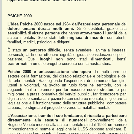
PSICHE 2000
L’idea Psiche 2000
nasce nel 1984
dall’esperienza personale
del
dolore umano durata molti anni.
Si è costituita grazie alla
sensibilità
di alcune
persone
che hanno
attraversato i luoghi
della
salute mentale
.
Sono stati fatti
migliaia di incontri
con utenti,
familiari
,
medici, psicologi e dirigenti.
È stato
un percorso
difficile, senza svendere l’anima a interessi
personali, al fine di ottenere dignità e giusta considerazione per il
paziente. Quei
luoghi non
sono stati
dimenticati,
bensì
trasformati
in un utile progetto coerente con la nostra storia.
Psiche 2000 è un’associazione che opera
da molti anni nel
settore della formazione, del disagio relazionale e psicologico e dei
disturbi mentali. Raccogliendo l’esperienza di numerose famiglie,
utenti e volontari, ha svolto un ruolo forte nel territorio, con le
seguenti finalità: premere per far nascere nuove strutture e per
migliorare la prassi operativa dei servizi pubblici, far riconoscere pari
dignità socio-sanitaria al paziente con disturbo mentale, migliorare la
legislazione e il funzionamento delle strutture pubbliche, combattere
la paura, lo stigma e il pregiudizio verso la malattia mentale.
L’Associazione, tramite il suo fondatore, è riuscita a partecipare
direttamente alla stesura di numerosi
provvedimenti della
Regione Veneto inerenti alla salute mentale sin dal 1988: un numero
impressionante di norme e leggi che le ULSS debbono applicare. È
inutile nascondere quanto il lungo percorso sia avvenuto macinando