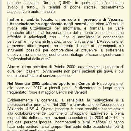
persone coinvolte. Dio sa, QUINDI, in quale difficoltà abbiamo
svolto il tutto… in termini di poche risorse, tesseramento
associativo o aiuto manuale.
Inoltre in ambito locale, e non solo in provincia di Vicenza,
l’Associazione ha organizzato negli scorsi
anni circa 400 serate
rivolte alla Cittadinanza per informarla, e formarla, su varie
tematiche attinenti al funzionamento della mente e alle dinamiche
affettive e relazionali, con il fine di ampliarne le conoscenze
personali e migliorarne le capacità comunicazionali. L’Associazione,
attraverso ottimi esperti, ha cercato di dare ai partecipanti più
strumenti possibili per comprendere e prevenire la sofferenza
emotiva, ma anche per costruire un dialogo efficace e giusto con i
“professionisti della cura”.
Altro e ultimo obiettivo di Psiche 2000: organizzare un progetto di
cura per i pazienti, ovviamente non per i pazienti più gravi, il cui
compito è affidato al servizio pubblico.
Nel Gennaio 2005 abbiamo aperto un Centro di
Psicologia che,
alle porte del 2017, a piccoli passi, è diventato un luogo molto
frequentato, forse il maggior Centro nel Veneto!
Evidentemente la coerenza, la sensibilità, la motivazione e la
professionalità premiano. Nel 2007 è arrivato anche l’accordo con
l’Azienda ULSS 4. Queste progetto è stato possibile anche grazie
alla collaborazione del Comune di Chiuppano, attraverso la piena
disponibilità delle amministrazioni succedutesi dal 2004 al 2016. In
altri casi persone ipocrite, incompetenti o “simil mafiose” ci hanno
fatto solo perdere tanto tempo. Non parlo della pseudo-stampa di
questi ultimi anni: voto zero!