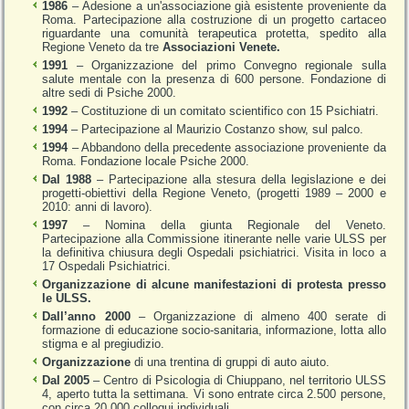
1986
– Adesione a un'associazione già esistente proveniente da
Roma. Partecipazione alla costruzione di un progetto cartaceo
riguardante una comunità terapeutica protetta, spedito alla
Regione Veneto da tre
Associazioni Venete.
1991
– Organizzazione del primo Convegno regionale sulla
salute mentale con la presenza di 600 persone. Fondazione di
altre sedi di Psiche 2000.
1992
– Costituzione di un comitato scientifico con 15 Psichiatri.
1994
– Partecipazione al Maurizio Costanzo show, sul palco.
1994
– Abbandono della precedente associazione proveniente da
Roma. Fondazione locale Psiche 2000.
Dal 1988
– Partecipazione alla stesura della legislazione e dei
progetti-obiettivi della Regione Veneto, (progetti 1989 – 2000 e
2010: anni di lavoro).
1997
– Nomina della giunta Regionale del Veneto.
Partecipazione alla Commissione itinerante nelle varie ULSS per
la definitiva chiusura degli Ospedali psichiatrici. Visita in loco a
17 Ospedali Psichiatrici.
Organizzazione di alcune manifestazioni di protesta presso
le ULSS.
Dall’anno 2000
– Organizzazione di almeno 400 serate di
formazione di educazione socio-sanitaria, informazione, lotta allo
stigma e al pregiudizio.
Organizzazione
di una trentina di gruppi di auto aiuto.
Dal 2005
– Centro di Psicologia di Chiuppano, nel territorio ULSS
4, aperto tutta la settimana. Vi sono entrate circa 2.500 persone,
con circa 20.000 colloqui individuali.