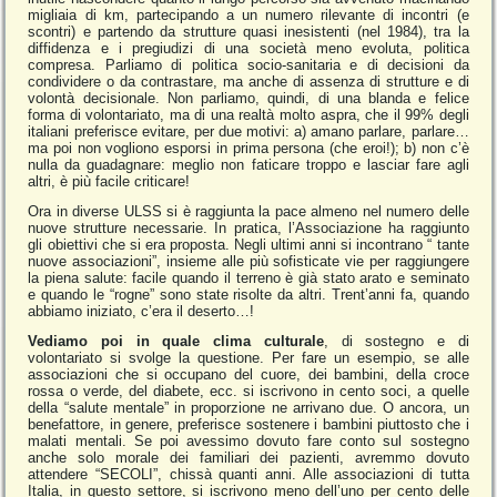
migliaia di km, partecipando a un numero rilevante di incontri (e
scontri) e partendo da strutture quasi inesistenti (nel 1984), tra la
diffidenza e i pregiudizi di una società meno evoluta, politica
compresa. Parliamo di politica socio-sanitaria e di decisioni da
condividere o da contrastare, ma anche di assenza di strutture e di
volontà decisionale. Non parliamo, quindi, di una blanda e felice
forma di volontariato, ma di una realtà molto aspra, che il 99% degli
italiani preferisce evitare, per due motivi: a) amano parlare, parlare…
ma poi non vogliono esporsi in prima persona (che eroi!); b) non c’è
nulla da guadagnare: meglio non faticare troppo e lasciar fare agli
altri, è più facile criticare!
Ora in diverse ULSS si è raggiunta la pace almeno nel numero delle
nuove strutture necessarie. In pratica, l’Associazione ha raggiunto
gli obiettivi che si era proposta. Negli ultimi anni si incontrano “ tante
nuove associazioni”, insieme alle più sofisticate vie per raggiungere
la piena salute: facile quando il terreno è già stato arato e seminato
e quando le “rogne” sono state risolte da altri. Trent’anni fa, quando
abbiamo iniziato, c’era il deserto…!
Vediamo poi in quale clima culturale
, di sostegno e di
volontariato si svolge la questione. Per fare un esempio, se alle
associazioni che si occupano del cuore, dei bambini, della croce
rossa o verde, del diabete, ecc. si iscrivono in cento soci, a quelle
della “salute mentale” in proporzione ne arrivano due. O ancora, un
benefattore, in genere, preferisce sostenere i bambini piuttosto che i
malati mentali. Se poi avessimo dovuto fare conto sul sostegno
anche solo morale dei familiari dei pazienti, avremmo dovuto
attendere “SECOLI”, chissà quanti anni. Alle associazioni di tutta
Italia, in questo settore, si iscrivono meno dell’uno per cento delle