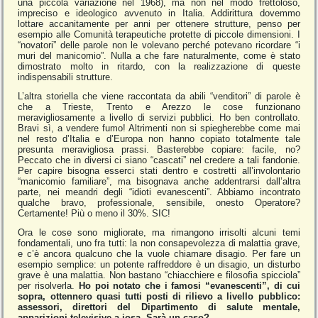
una piccola variazione nel 1968), ma non nel modo frettoloso,
impreciso e ideologico avvenuto in Italia. Addirittura dovemmo
lottare accanitamente per anni per ottenere strutture, penso per
esempio alle Comunità terapeutiche protette di piccole dimensioni. I
“novatori” delle parole non le volevano perché potevano ricordare “i
muri del manicomio”. Nulla a che fare naturalmente, come è stato
dimostrato molto in ritardo, con la realizzazione di queste
indispensabili strutture.
L’altra storiella che viene raccontata da abili “venditori” di parole è
che a Trieste, Trento e Arezzo le cose funzionano
meravigliosamente a livello di servizi pubblici. Ho ben controllato.
Bravi sì, a vendere fumo! Altrimenti non si spiegherebbe come mai
nel resto d’Italia e d’Europa non hanno copiato totalmente tale
presunta meravigliosa prassi. Basterebbe copiare: facile, no?
Peccato che in diversi ci siano “cascati” nel credere a tali fandonie.
Per capire bisogna esserci stati dentro e costretti all’involontario
“manicomio familiare”, ma bisognava anche addentrarsi dall’altra
parte, nei meandri degli “idioti evanescenti”. Abbiamo incontrato
qualche bravo, professionale, sensibile, onesto Operatore?
Certamente! Più o meno il 30%. SIC!
Ora le cose sono migliorate, ma rimangono irrisolti alcuni temi
fondamentali, uno fra tutti: la non consapevolezza di malattia grave,
e c’è ancora qualcuno che la vuole chiamare disagio. Per fare un
esempio semplice: un potente raffreddore è un disagio, un disturbo
grave è una malattia. Non bastano “chiacchiere e filosofia spicciola”
per risolverla.
Ho poi notato che i famosi “evanescenti”, di cui
sopra, ottennero quasi tutti posti di rilievo a livello pubblico:
assessori, direttori del Dipartimento di salute mentale,
apparizioni televisive a iosa. Sarà un caso?