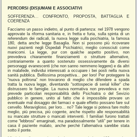
PERCORSI (DIS)UMANI E ASSOCIATIVI
SOFFERENZA… CONFRONTO, PROPOSTA, BATTAGLIA E
COERENZA
Facciamo un passo indietro, al punto di partenza: nel 1978 vengono
approvate la riforma sanitaria e, in fretta e furia, sulla spinta di un
referendum dei radicali, la nuova legge sulla psichiatria, la famosa
180, detta anche legge Basaglia. Non si possono più ricoverare
nuovi pazienti negli Ospedali Psichiatrici, meglio conosciuti come
manicomi. La legge, pur con qualche aspetto positivo, non
prevedeva chiaramente finanziamenti o strutture alternative,
contrariamente a quanto sostenuto ossessivamente da diversi
personaggi evanescenti (che non sanno nemmeno leggere) e da altri
in malafede, individui interessati a occupare i bei posti nella nuova
sanità pubblica. Bellissima prospettiva... per loro! Per proteggere la
“nuova poltrona” non trovarono di meglio che difendere a spada
tratta la nuova legge, diventando “sottospecie di serial killer“ che
distrussero le famiglie. La nuova normativa non prevedeva e non
prevede particolari responsabilità dello Psichiatra o del Sevizio
pubblico in genere, unito al fatto che è impossibile provare un
eventuale mal dosaggio dei farmaci e quale effetto possano fare sul
cervello. Meraviglioso, per loro… no? Tale legge si poteva fare molto
meglio, più precisa, più cogente, anche rispetto alle responsabilità
su mancate strutture o mancati interventi. I familiari furono trattati
come “lebbrosi” emarginati, ma paradossalmente “utili” per tenere in
casa il paziente malato, anche perché l’alternativa sarebbe stata
sotto il ponte.