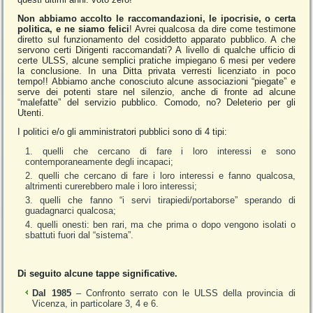
Non abbiamo accolto le raccomandazioni, le ipocrisie, o certa
politica, e ne siamo felici
! Avrei qualcosa da dire come testimone
diretto sul funzionamento del cosiddetto apparato pubblico. A che
servono certi Dirigenti raccomandati? A livello di qualche ufficio di
certe ULSS, alcune semplici pratiche impiegano 6 mesi per vedere
la conclusione. In una Ditta privata verresti licenziato in poco
tempo!! Abbiamo anche conosciuto alcune associazioni “piegate” e
serve dei potenti stare nel silenzio, anche di fronte ad alcune
“malefatte” del servizio pubblico. Comodo, no? Deleterio per gli
Utenti.
I politici e/o gli amministratori pubblici sono di 4 tipi:
quelli che cercano di fare i loro interessi e sono
contemporaneamente degli incapaci;
quelli che cercano di fare i loro interessi e fanno qualcosa,
altrimenti curerebbero male i loro interessi;
quelli che fanno “i servi tirapiedi/portaborse” sperando di
guadagnarci qualcosa;
quelli onesti: ben rari, ma che prima o dopo vengono isolati o
sbattuti fuori dal “sistema”.
Di seguito alcune tappe significative.
Dal 1985
– Confronto serrato con le ULSS della provincia di
Vicenza, in particolare 3, 4 e 6.